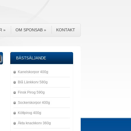
R
»
OM SPONSAB
»
KONTAKT
BÄSTSÄLJANDE
Kanelskorpor 400g
Blå Länkkorv 580g
Finsk Pirog 590g
Sockerskorpor 400g
Köttpirog 400g
Äkta knackkorv 360g