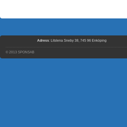
Adress
: Litslena Sneby 38, 745 96 Enköping
© 2013 SPONSAB