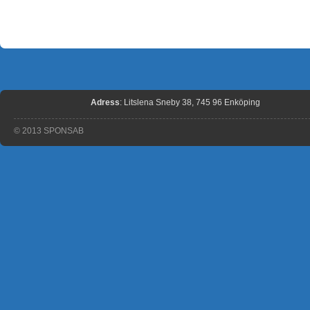
Adress
: Litslena Sneby 38, 745 96 Enköping
© 2013 SPONSAB