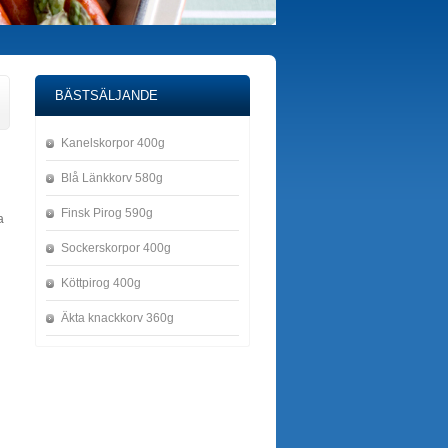
BÄSTSÄLJANDE
Kanelskorpor 400g
Blå Länkkorv 580g
Finsk Pirog 590g
a
Sockerskorpor 400g
Köttpirog 400g
Äkta knackkorv 360g