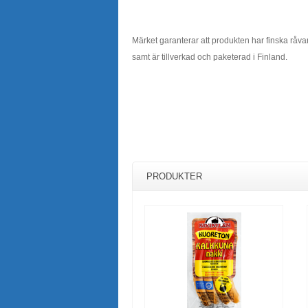
Märket garanterar att produkten har finska råva
samt är tillverkad och paketerad i Finland.
PRODUKTER