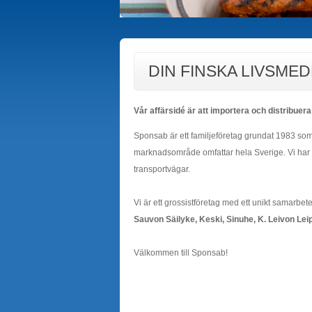
DIN FINSKA LIVSM
Vår affärsidé är att importera och distribuera
Sponsab är ett familjeföretag grundat 1983 som 
marknadsområde omfattar hela Sverige. Vi har et
transportvägar.
Vi är ett grossistföretag med ett unikt samarb
Sauvon Säilyke, Keski, Sinuhe, K. Leivon Le
Välkommen till Sponsab!