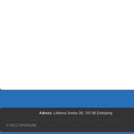
Adress
: Litslena Sneby 38, 745 96 Enköping
© 2013 SPONSAB