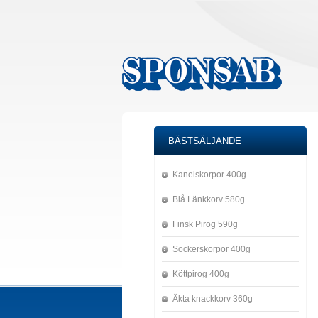
BÄSTSÄLJANDE
Kanelskorpor 400g
Blå Länkkorv 580g
Finsk Pirog 590g
Sockerskorpor 400g
Köttpirog 400g
Äkta knackkorv 360g