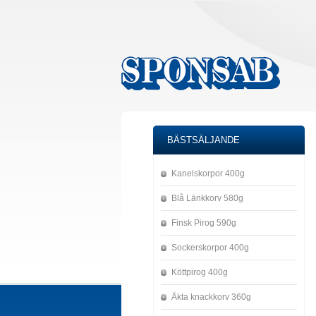
BÄSTSÄLJANDE
Kanelskorpor 400g
Blå Länkkorv 580g
Finsk Pirog 590g
Sockerskorpor 400g
Köttpirog 400g
Äkta knackkorv 360g