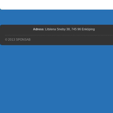
Adress
: Litslena Sneby 38, 745 96 Enköping
© 2013 SPONSAB