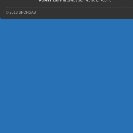
Adress
: Litslena Sneby 38, 745 96 Enköping
© 2013 SPONSAB