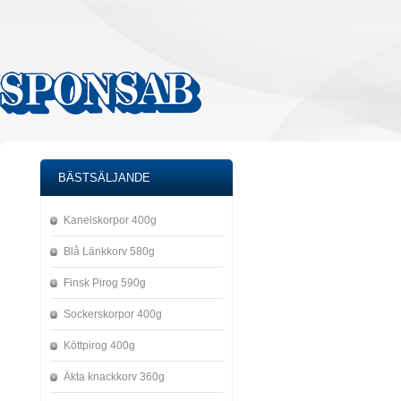
BÄSTSÄLJANDE
Kanelskorpor 400g
Blå Länkkorv 580g
Finsk Pirog 590g
Sockerskorpor 400g
Köttpirog 400g
Äkta knackkorv 360g