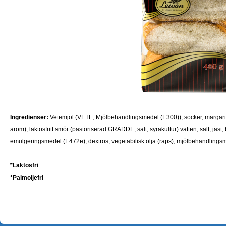
Ingredienser:
Vetemjöl (VETE, Mjölbehandlingsmedel (E300)), socker, margarin (r
arom), laktosfritt smör (pastöriserad GRÄDDE, salt, syrakultur) vatten, salt, j
emulgeringsmedel (E472e), dextros, vegetabilisk olja (raps), mjölbehandlings
*Laktosfri
*Palmoljefri