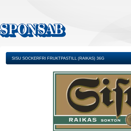
SISU SOCKERFRI FRUKTPASTILL (RAIKAS) 36G