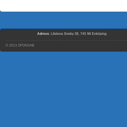
Adress
: Litslena Sneby 38, 745 96 Enköping
© 2013 SPONSAB