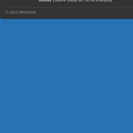
Adress
: Litslena Sneby 38, 745 96 Enköping
© 2013 SPONSAB