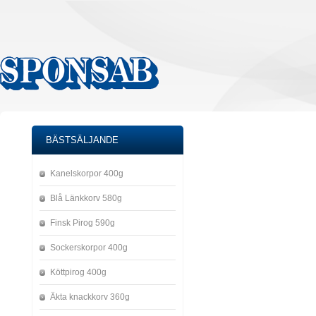
BÄSTSÄLJANDE
Kanelskorpor 400g
Blå Länkkorv 580g
Finsk Pirog 590g
Sockerskorpor 400g
Köttpirog 400g
Äkta knackkorv 360g