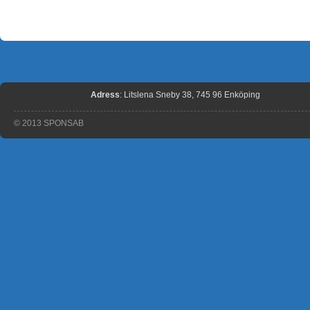
Adress
: Litslena Sneby 38, 745 96 Enköping
© 2013 SPONSAB