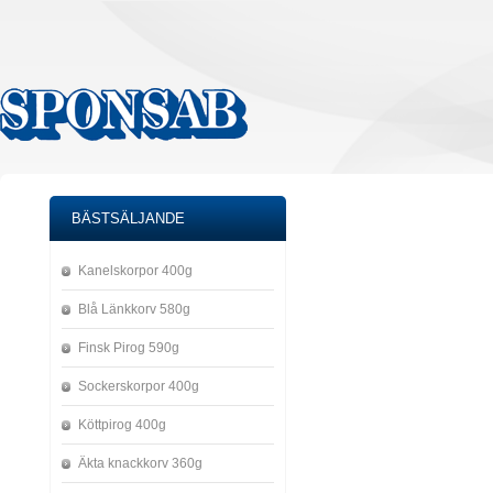
BÄSTSÄLJANDE
Kanelskorpor 400g
Blå Länkkorv 580g
Finsk Pirog 590g
Sockerskorpor 400g
Köttpirog 400g
Äkta knackkorv 360g