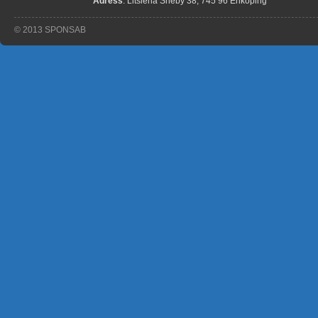
Adress
: Litslena Sneby 38, 745 96 Enköping
© 2013 SPONSAB