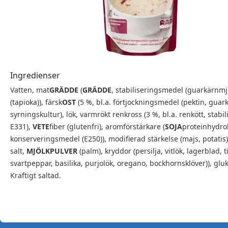
Ingredienser
Vatten, mat
GRÄDDE
(
GRÄDDE
, stabiliseringsmedel (guarkärnmjö
(tapioka)), färsk
OST
(5 %, bl.a. förtjockningsmedel (pektin, guar
syrningskultur), lök, varmrökt renkross (3 %, bl.a. renkött, stab
E331),
VETE
fiber (glutenfri), aromförstärkare (
SOJA
proteinhydrol
konserveringsmedel (E250)), modifierad stärkelse (majs, potatis
salt,
MJÖLKPULVER
(palm), kryddor (persilja, vitlök, lagerblad, 
svartpeppar, basilika, purjolök, oregano, bockhornsklöver)), gluko
Kraftigt saltad.