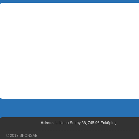
Adress
: Litslena Sneby 38, 745 96 Enköping
© 2013 SPONSAB