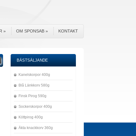
R
»
OM SPONSAB
»
KONTAKT
BÄSTSÄLJANDE
Kanelskorpor 400g
Blå Länkkorv 580g
Finsk Pirog 590g
Sockerskorpor 400g
Köttpirog 400g
Äkta knackkorv 360g