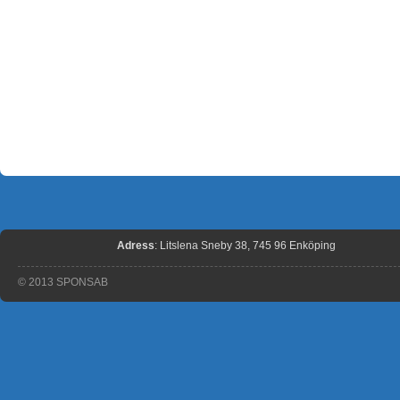
Adress
: Litslena Sneby 38, 745 96 Enköping
© 2013 SPONSAB