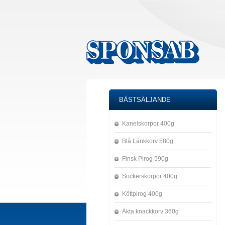
BÄSTSÄLJANDE
Kanelskorpor 400g
Blå Länkkorv 580g
Finsk Pirog 590g
Sockerskorpor 400g
Köttpirog 400g
Äkta knackkorv 360g