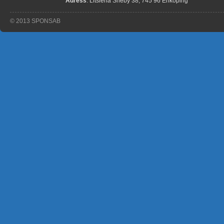
Adress
: Litslena Sneby 38, 745 96 Enköping
© 2013 SPONSAB