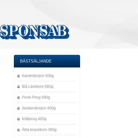
BÄSTSÄLJANDE
Kanelskorpor 400g
Blå Länkkorv 580g
Finsk Pirog 590g
Sockerskorpor 400g
Köttpirog 400g
Äkta knackkorv 360g