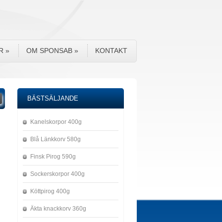
R
»
OM SPONSAB
»
KONTAKT
BÄSTSÄLJANDE
Kanelskorpor 400g
Blå Länkkorv 580g
Finsk Pirog 590g
Sockerskorpor 400g
Köttpirog 400g
Äkta knackkorv 360g