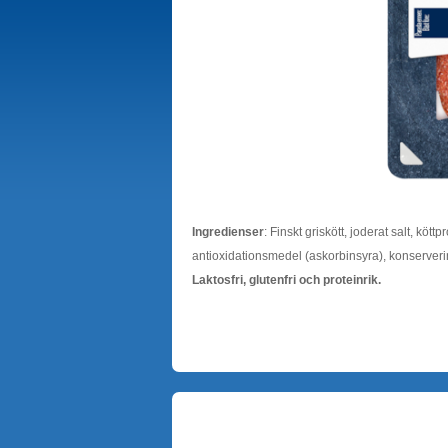
Ingredienser
: Finskt griskött, joderat salt, kött
antioxidationsmedel (askorbinsyra), konserver
Laktosfri, glutenfri och proteinrik.