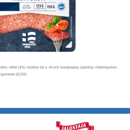
protein, vitlök (3%), kryddor (bl.a. vit-och svartpeppar, paprika), rödbetspulver,
ingsmedel (E250).