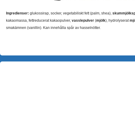
Ingredienser:
glukossirap, socker, vegetabiliskt fett (palm, shea),
skummjölksp
kakaomassa, fettreducerat kakaopulver,
vasslepulver
(
mjölk
), hydrolyserat
mjö
smakämnen (vanillin). Kan innehålla spår av hasselnötter.