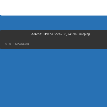
Adress
: Litslena Sneby 38, 745 96 Enköping
© 2013 SPONSAB