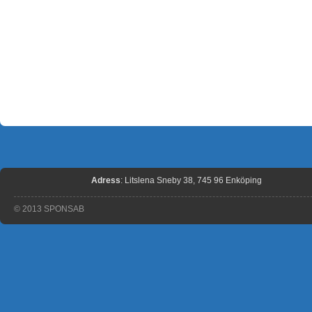
Adress
: Litslena Sneby 38, 745 96 Enköping
© 2013 SPONSAB