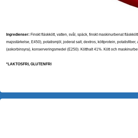
Ingredienser:
Finskt fläskkött, vatten, svål, späck, finskt maskinurbenat fläskkö
majsstärkelse, E450), potatismjöl, joderat salt, dextros, köttprotein, potatisfiber,
(askorbinsyra), konserveringsmedel (E250).
Kötthalt 41%. Kött och maskinurb
*LAKTOSFRI, GLUTENFRI