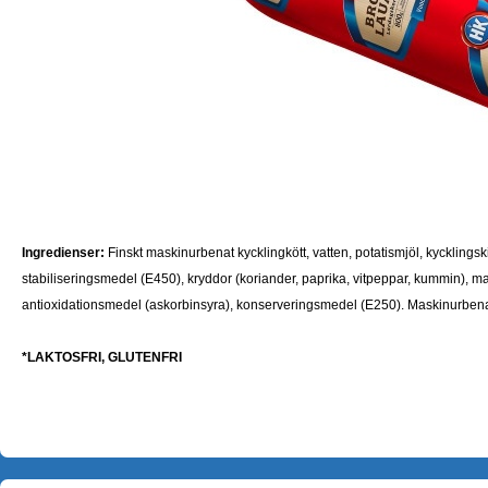
Ingredienser:
Finskt maskinurbenat kycklingkött, vatten, potatismjöl, kycklingskin
stabiliseringsmedel (E450), kryddor (koriander, paprika, vitpeppar, kummin), mal
antioxidationsmedel (askorbinsyra), konserveringsmedel (E250).
Maskinurbena
*LAKTOSFRI, GLUTENFRI