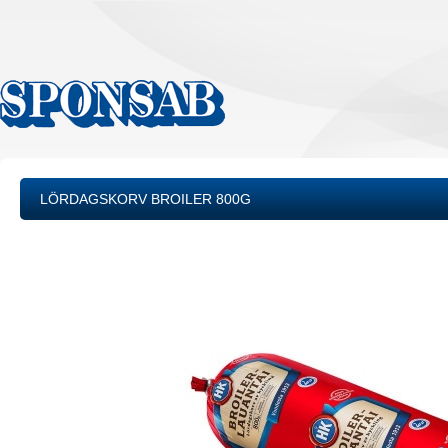
LÖRDAGSKORV BROILER 800G