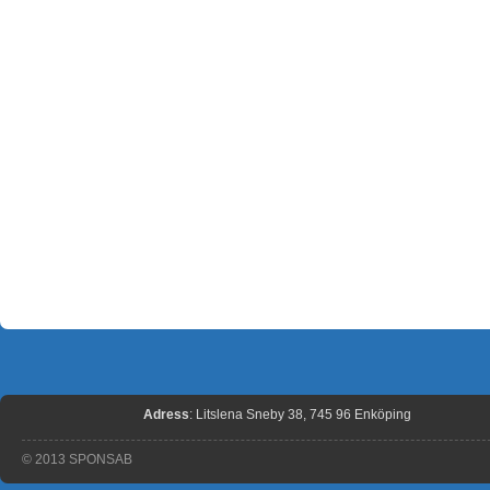
Adress
: Litslena Sneby 38, 745 96 Enköping
© 2013 SPONSAB