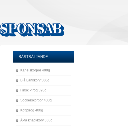
BÄSTSÄLJANDE
Kanelskorpor 400g
Blå Länkkorv 580g
Finsk Pirog 590g
Sockerskorpor 400g
Köttpirog 400g
Äkta knackkorv 360g