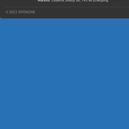
Adress
: Litslena Sneby 38, 745 96 Enköping
© 2013 SPONSAB