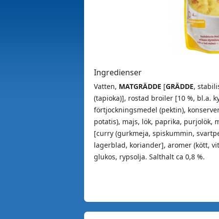
Ingredienser
Vatten,
MATGRÄDDE
[
GRÄDDE
, stabi
(tapioka)], rostad broiler [10 %, bl.a. k
förtjockningsmedel (pektin), konserver
potatis), majs, lök, paprika, purjolök,
[curry (gurkmeja, spiskummin, svartpep
lagerblad, koriander], aromer (kött, vi
glukos, rypsolja. Salthalt ca 0,8 %.