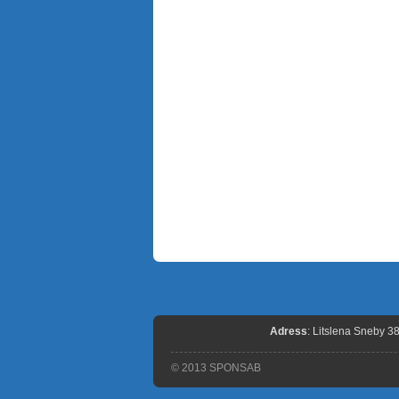
Adress
: Litslena Sneby 3
© 2013 SPONSAB