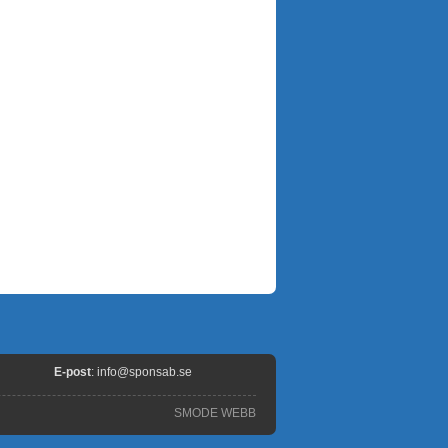
E-post
:
info@sponsab.se
SMODE WEBB