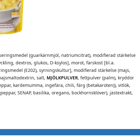
liseringsmedel (guarkärnmjöl, natriumcitrat), modifierad stärkelse
yckling, dextros, glukos, D-ksylos], morot, färskost [bl.a.
ingsmedel (E202), syrningskultur], modifierad stärkelse (majs,
 majsmaltodextrin, salt,
MJÖLKPULVER
, fettpulver (palm), kryddor
par, kardemumma, ingefära, chili, färg (betakaroten)), vitlök,
tpeppar, SENAP, basilika, oregano, bockhornsklöver), jästextrakt,