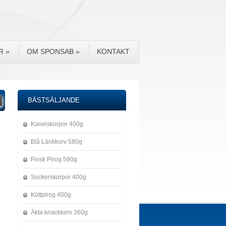
R
»
OM SPONSAB
»
KONTAKT
BÄSTSÄLJANDE
Kanelskorpor 400g
Blå Länkkorv 580g
Finsk Pirog 590g
Sockerskorpor 400g
Köttpirog 400g
Äkta knackkorv 360g