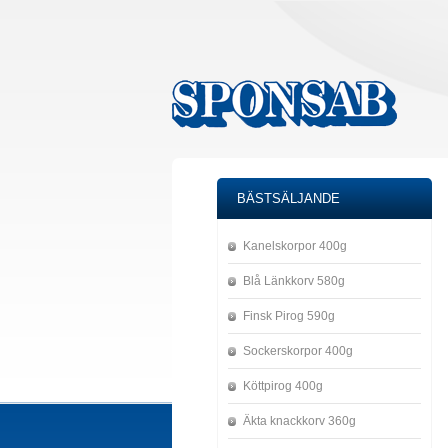
BÄSTSÄLJANDE
Kanelskorpor 400g
Blå Länkkorv 580g
Finsk Pirog 590g
Sockerskorpor 400g
Köttpirog 400g
Äkta knackkorv 360g