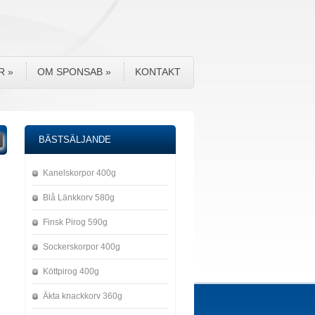
R
»
OM SPONSAB
»
KONTAKT
BÄSTSÄLJANDE
Kanelskorpor 400g
Blå Länkkorv 580g
Finsk Pirog 590g
Sockerskorpor 400g
Köttpirog 400g
Äkta knackkorv 360g