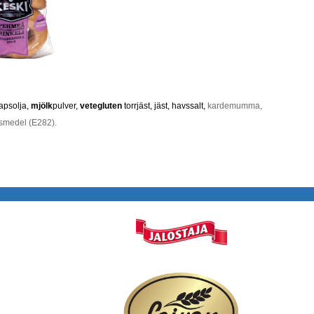
rapsolja,
mjölk
pulver,
vetegluten
torrjäst, jäst, havssalt,
kardemumma,
smedel (E282).