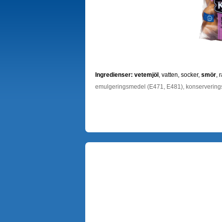
Ingredienser:
vetemjöl
, vatten, socker,
smör
, 
emulgeringsmedel (E471, E481), konservering