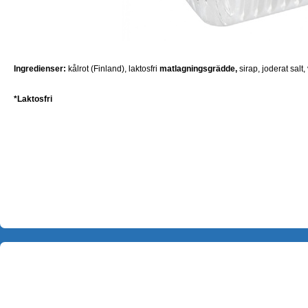
Ingredienser:
kålrot (Finland), laktosfri
matlagningsgrädde,
sirap, joderat salt,
*Laktosfri