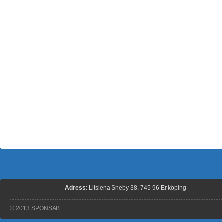
Adress
: Litslena Sneby 38, 745 96 Enköping
© 2013 SPONSAB