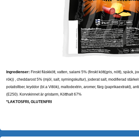
Ingredienser:
Finskt fläskkött, vatten, salami 5% (finskt kött(gris, nött), späck,
rök)) , cheddarost 5% (mjöl, salt, syrningskultur), joderat salt, modifierad stärke
potatisfiber, kryddor (bl.a Vitlök), maltodextrin, aromer, färg (paprikaextrakt),
(E250). Korvskinnet är gristarm, Kötthalt 67%
*
LAKTOSFRI, GLUTENFRI