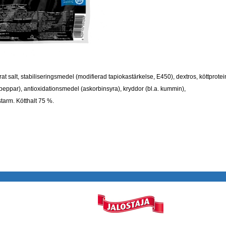
erat salt, stabiliseringsmedel (modifierad tapiokastärkelse, E450), dextros, köttprotei
artpeppar), antioxidationsmedel (askorbinsyra), kryddor (bl.a. kummin),
tarm. Kötthalt 75 %.