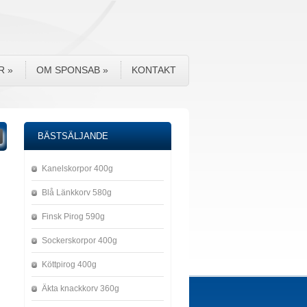
R
»
OM SPONSAB
»
KONTAKT
BÄSTSÄLJANDE
Kanelskorpor 400g
Blå Länkkorv 580g
Finsk Pirog 590g
Sockerskorpor 400g
Köttpirog 400g
Äkta knackkorv 360g