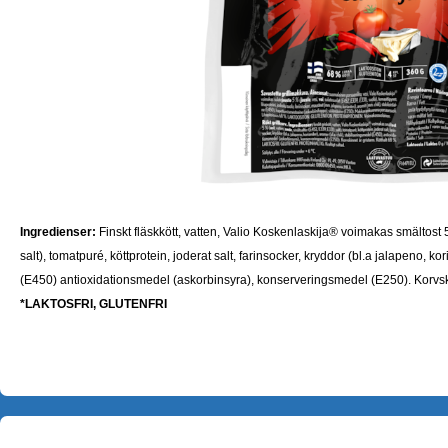
Ingredienser:
Finskt fläskkött, vatten, Valio Koskenlaskija® voimakas smältost 
salt), tomatpuré, köttprotein, joderat salt, farinsocker, kryddor (bl.a jalapeno, ko
(E450) antioxidationsmedel (askorbinsyra), konserveringsmedel (E250). Korvsk
*
LAKTOSFRI, GLUTENFRI