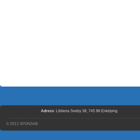
Adress
: Litslena Sneby 38, 745 96 Enköping
© 2013 SPONSAB