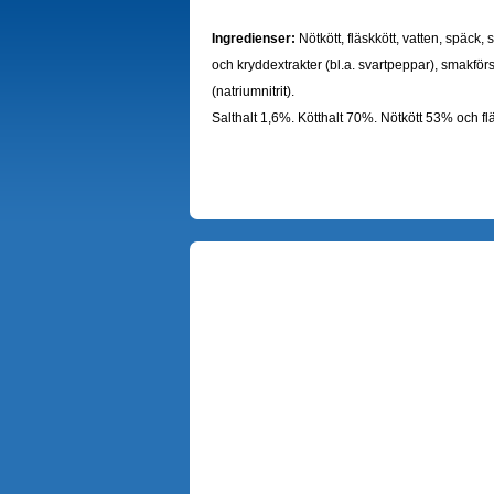
Ingredienser:
Nötkött, fläskkött, vatten, späck,
och kryddextrakter (bl.a. svartpeppar), smakfö
(natriumnitrit).
Salthalt 1,6%. Kötthalt 70%. Nötkött 53% och fl