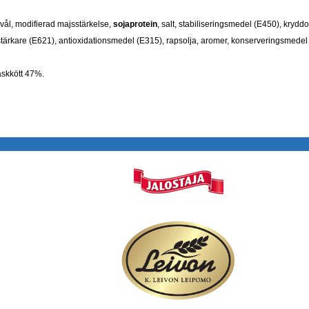
 svål, modifierad majsstärkelse,
sojaprotein
, salt, stabiliseringsmedel (E450), kryddo
rstärkare (E621), antioxidationsmedel (E315), rapsolja, aromer, konserveringsmedel
äskkött 47%.