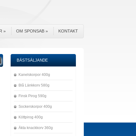
R
»
OM SPONSAB
»
KONTAKT
BÄSTSÄLJANDE
Kanelskorpor 400g
Blå Länkkorv 580g
Finsk Pirog 590g
Sockerskorpor 400g
Köttpirog 400g
Äkta knackkorv 360g