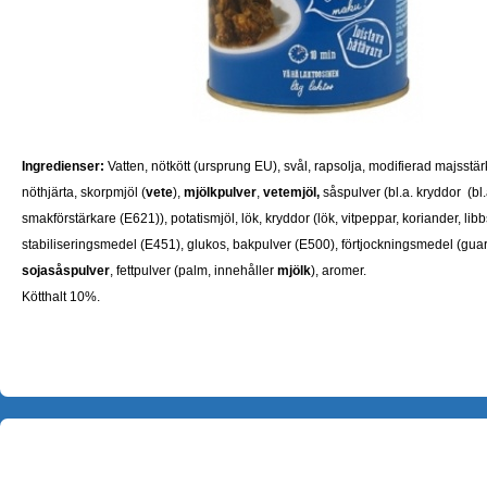
Ingredienser:
Vatten, nötkött (ursprung EU), svål, rapsolja, modifierad majsstä
nöthjärta, skorpmjöl (
vete
),
mjölkpulver
,
vetemjöl,
såspulver (bl.a. kryddor (bl.
smakförstärkare (E621)), potatismjöl, lök, kryddor (lök, vitpeppar, koriander, libbs
stabiliseringsmedel (E451), glukos, bakpulver (E500), förtjockningsmedel (guar
sojasåspulver
, fettpulver (palm, innehåller
mjölk
), aromer.
Kötthalt 10%.