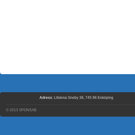
Adress
: Litslena Sneby 38, 745 96 Enköping
© 2013 SPONSAB