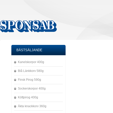
BÄSTSÄLJANDE
Kanelskorpor 400g
Blå Länkkorv 580g
Finsk Pirog 590g
Sockerskorpor 400g
Köttpirog 400g
Äkta knackkorv 360g