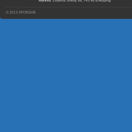
Adress
: Litslena Sneby 38, 745 96 Enköping
© 2013 SPONSAB