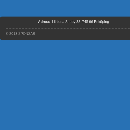
Adress
: Litslena Sneby 38, 745 96 Enköping
© 2013 SPONSAB