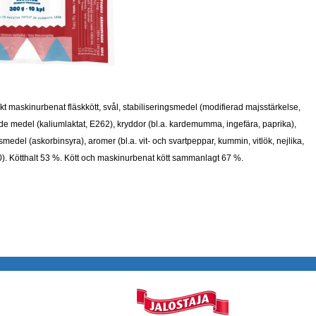
inskt maskinurbenat fläskkött, svål, stabiliseringsmedel (modifierad majsstärkelse,
ande medel (kaliumlaktat, E262), kryddor (bl.a. kardemumma, ingefära, paprika),
nsmedel (askorbinsyra), aromer (bl.a. vit- och svartpeppar, kummin, vitlök, nejlika,
50). Kötthalt 53 %. Kött och maskinurbenat kött sammanlagt 67 %.