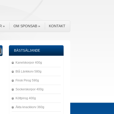
R
»
OM SPONSAB
»
KONTAKT
BÄSTSÄLJANDE
Kanelskorpor 400g
Blå Länkkorv 580g
Finsk Pirog 590g
Sockerskorpor 400g
Köttpirog 400g
Äkta knackkorv 360g