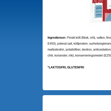
Ingredienser:
Finskt kött (fläsk, nöt), vatten, f
E450), joderat salt, köttprotein, surhetsregler
maltodextrin, potatisfiber, dextros, antioxidatio
chili, koriander, rök), konserveringsmedel (E2
*LAKTOSFRI, GLUTENFRI