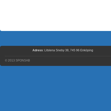
Adress
: Litslena Sneby 38, 745 96 Enköping
© 2013 SPONSAB