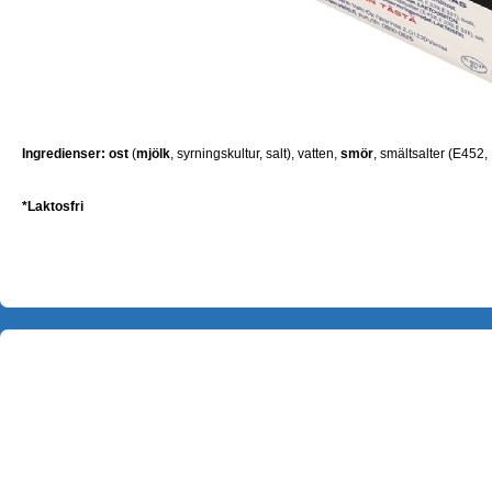
Ingredienser:
ost
(
mjölk
, syrningskultur, salt), vatten,
smör
, smältsalter (E452,
*Laktosfri