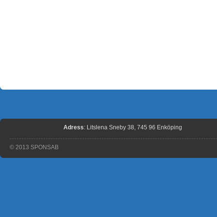
Adress
: Litslena Sneby 38, 745 96 Enköping
© 2013 SPONSAB