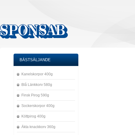
BÄSTSÄLJANDE
Kanelskorpor 400g
Blå Länkkorv 580g
Finsk Pirog 590g
Sockerskorpor 400g
Köttpirog 400g
Äkta knackkorv 360g