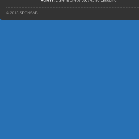
Adress
: Litslena Sneby 38, 745 96 Enköping
© 2013 SPONSAB