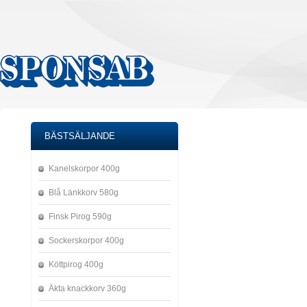
BÄSTSÄLJANDE
Kanelskorpor 400g
Blå Länkkorv 580g
Finsk Pirog 590g
Sockerskorpor 400g
Köttpirog 400g
Äkta knackkorv 360g