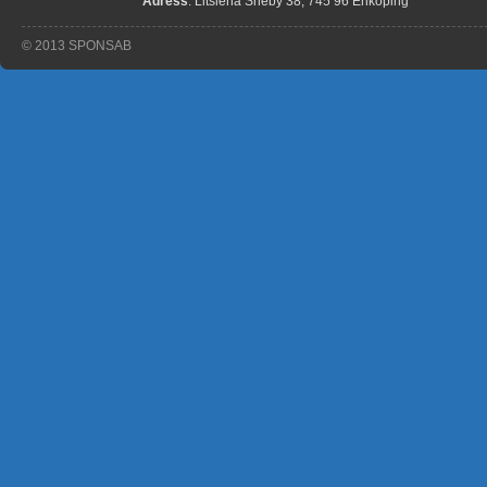
Adress
: Litslena Sneby 38, 745 96 Enköping
© 2013 SPONSAB