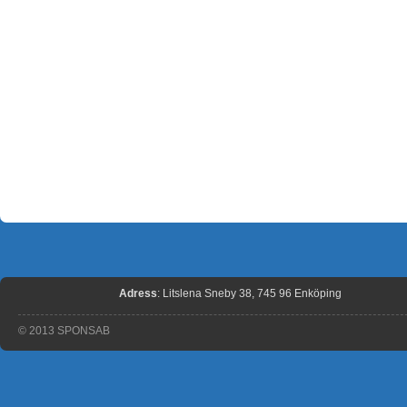
Adress
: Litslena Sneby 38, 745 96 Enköping
© 2013 SPONSAB