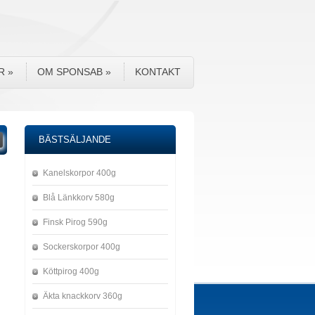
R
»
OM SPONSAB
»
KONTAKT
BÄSTSÄLJANDE
Kanelskorpor 400g
Blå Länkkorv 580g
Finsk Pirog 590g
Sockerskorpor 400g
Köttpirog 400g
Äkta knackkorv 360g