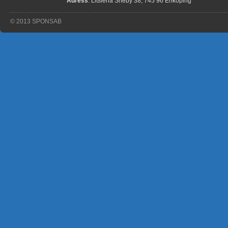
Adress
: Litslena Sneby 38, 745 96 Enköping
© 2013 SPONSAB