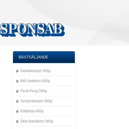
BÄSTSÄLJANDE
Kanelskorpor 400g
Blå Länkkorv 580g
Finsk Pirog 590g
Sockerskorpor 400g
Köttpirog 400g
Äkta knackkorv 360g