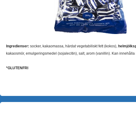
Ingredienser:
socker, kakaomassa, härdat vegetabiliskt fett (kokos),
helmjölks
kakaosmör,
emulgeringsmedel
(
sojalecitin), salt, arom (vanillin). Kan innehåll
*GLUTENFRI