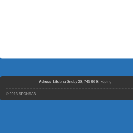
Adress
: Litslena Sneby 38, 745 96 Enköping
© 2013 SPONSAB