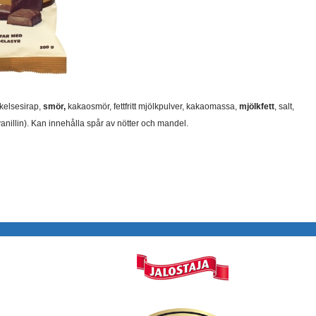
rkelsesirap,
smör,
kakaosmör, fettfritt mjölkpulver, kakaomassa,
mjölkfett
, salt,
nillin). Kan innehålla spår av nötter och mandel.