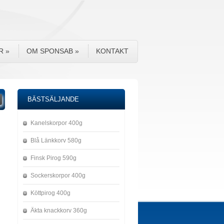
R
»
OM SPONSAB
»
KONTAKT
BÄSTSÄLJANDE
Kanelskorpor 400g
Blå Länkkorv 580g
Finsk Pirog 590g
Sockerskorpor 400g
Köttpirog 400g
Äkta knackkorv 360g