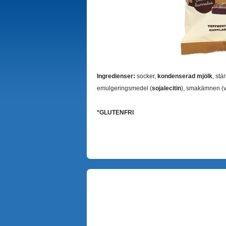
Ingredienser:
socker,
kondenserad mjölk
, stä
emulgeringsmedel (
sojalecitin
), smakämnen (va
*GLUTENFRI