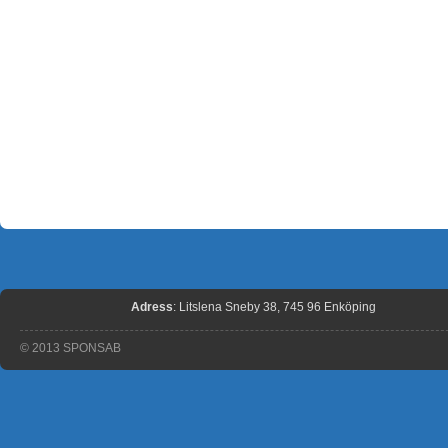
Adress
: Litslena Sneby 38, 745 96 Enköping
© 2013 SPONSAB