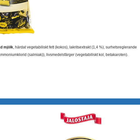
d mjölk
, härdat vegetabiliskt fett (kokos), lakritsextrakt (1,4 %), surhetsreglerande
, ammoniumklorid (salmiak)), livsmedelsfärger (vegetabiliskt kol, betakaroten).