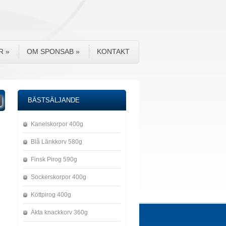
R
»
OM SPONSAB
»
KONTAKT
BÄSTSÄLJANDE
Kanelskorpor 400g
Blå Länkkorv 580g
Finsk Pirog 590g
Sockerskorpor 400g
Köttpirog 400g
Äkta knackkorv 360g