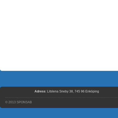
Adress
: Litslena Sneby 38, 745 96 Enköping
© 2013 SPONSAB