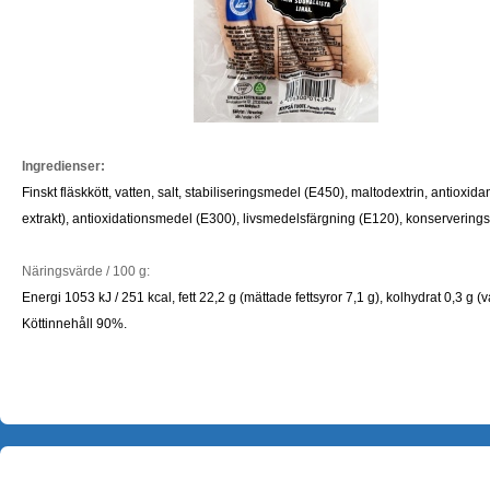
Ingredienser:
Finskt fläskkött, vatten, salt, stabiliseringsmedel (E450), maltodextrin, antioxid
extrakt), antioxidationsmedel (E300), livsmedelsfärgning (E120), konserverin
Näringsvärde / 100 g:
Energi 1053 kJ / 251 kcal, fett 22,2 g (mättade fettsyror 7,1 g), kolhydrat 0,3 g (v
Köttinnehåll 90%.