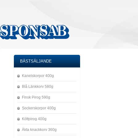
BÄSTSÄLJANDE
Kanelskorpor 400g
Blå Länkkorv 580g
Finsk Pirog 590g
Sockerskorpor 400g
Köttpirog 400g
Äkta knackkorv 360g