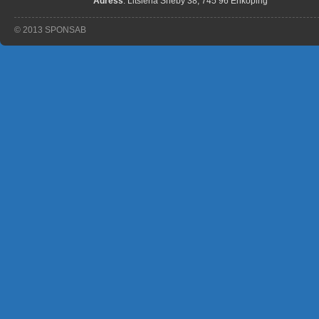
Adress
: Litslena Sneby 38, 745 96 Enköping
© 2013 SPONSAB